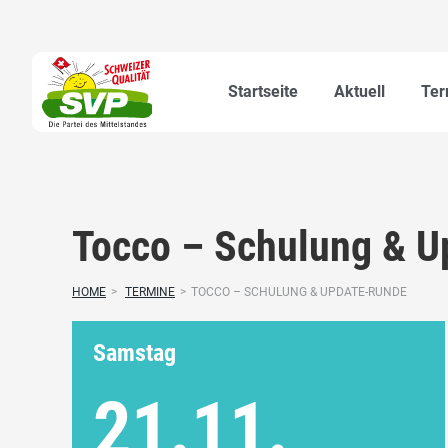
Startseite
Aktuell
Ter
Tocco – Schulung & 
HOME
>
TERMINE
>
TOCCO – SCHULUNG & UPDATE-RUNDE
Samstag
21.11.