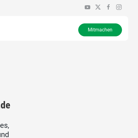
Mitmachen
nde
es,
und