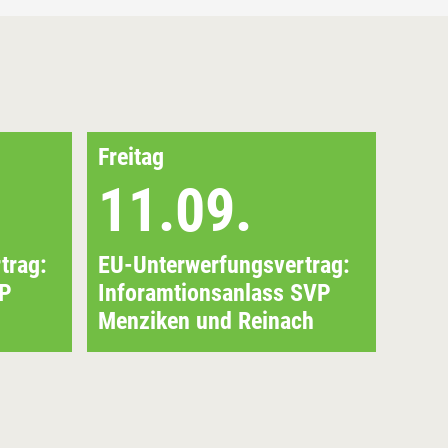
Freitag
Donn
11.09.
2
trag:
EU-Unterwerfungsvertrag:
Gros
VP
Inforamtionsanlass SVP
Bezi
Menziken und Reinach