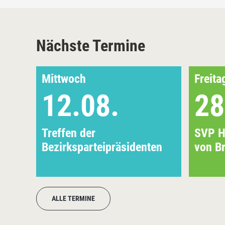
Nächste Termine
Mittwoch
Freita
12.08.
28
Treffen der
SVP Hö
Bezirksparteipräsidenten
von B
ALLE TERMINE