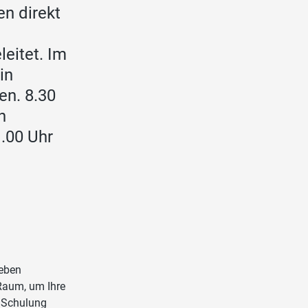
n direkt
leitet. Im
in
en. 8.30
n
1.00 Uhr
geben
 Raum, um Ihre
e Schulung