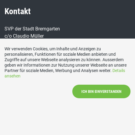
Kontakt
SVP der Stadt Bremgarten
c/o Claudio Müller
Bünzerstrasse 6A
Wir verwenden Cookies, um Inhalte und Anzeigen zu
5626 Hermetschwil-Staffeln
personalisieren, Funktionen für soziale Medien anbieten und
Zugriffe auf unsere Webseite analysieren zu können. Ausserdem
Social Media
geben wir Informationen zur Nutzung unserer Webseite an unsere
Partner für soziale Medien, Werbung und Analysen weiter.
Details
ansehen
Besuchen Sie uns bei:
ICH BIN EINVERSTANDEN
Impressum
|
Datenschutzerklärung
|
Mitglied werden
|
Vorstand