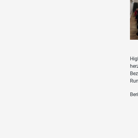
Hig
her
Bez
Run
Ber